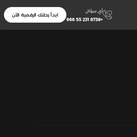
أي سؤال
ابدأ رحلتك الرقمية الآن
+966 55 231 8738