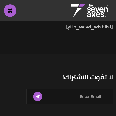
[yith_wcwl_wishlist]
لا تفوت الاشتراك!